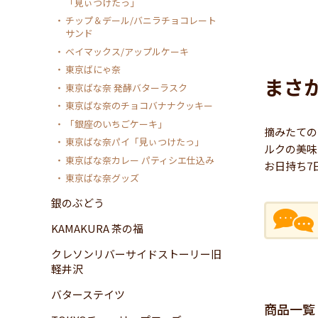
「見ぃつけたっ」
チップ＆デール/バニラチョコレート
サンド
ベイマックス/アップルケーキ
東京ばにゃ奈
まさ
東京ばな奈 発酵バターラスク
東京ばな奈のチョコバナナクッキー
「銀座のいちごケーキ」
摘みたての
東京ばな奈パイ「見ぃつけたっ」
ルクの美味
東京ばな奈カレー パティシエ仕込み
お日持ち7
東京ばな奈グッズ
銀のぶどう
KAMAKURA 茶の福
クレソンリバーサイドストーリー旧
軽井沢
バターステイツ
商品一覧