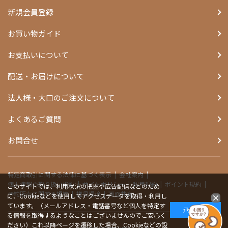
新規会員登録
お買い物ガイド
お支払いについて
配送・お届けについて
法人様・大口のご注文について
よくあるご質問
お問合せ
特定商取引に関する法律に基づく表示
会社案内
個人情報の取り扱い指針
サイトポリシー
利用規約
ポイント規約
このサイトでは、利用状況の把握や広告配信などのため
予約販売に関する規約
推奨環境
画面共有
に、Cookieなどを使用してアクセスデータを取得・利用し
ています。（メールアドレス・電話番号など個人を特定す
承諾する
る情報を取得するようなことはございませんのでご安心く
ださい）これ以降ページを遷移した場合、Cookieなどの設