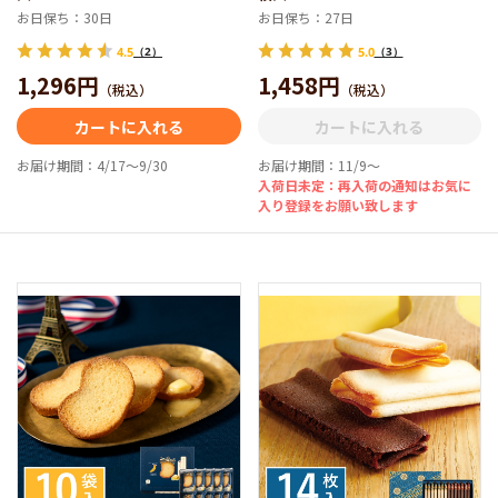
お日保ち：30日
お日保ち：27日
4.5
（2）
5.0
（3）
1,296円
1,458円
（税込）
（税込）
カートに入れる
カートに入れる
お届け期間：4/17～9/30
お届け期間：11/9～
入荷日未定：再入荷の通知はお気に
入り登録をお願い致します