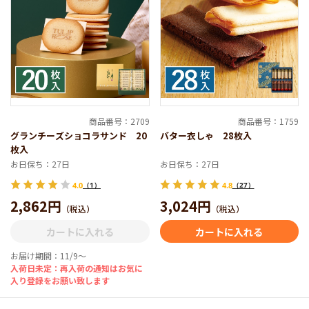
商品番号：2709
商品番号：1759
グランチーズショコラサンド 20
バター衣しゃ 28枚入
枚入
お日保ち：27日
お日保ち：27日
4.0
（1）
4.8
（27）
2,862円
3,024円
（税込）
（税込）
カートに入れる
カートに入れる
お届け期間：11/9～
入荷日未定：再入荷の通知はお気に
入り登録をお願い致します