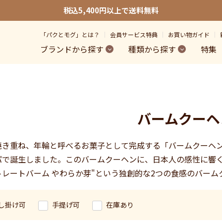
税込5,400円以上で送料無料
「パクとモグ」とは？
会員サービス特典
お買い物ガイド
ブランドから探す
種類から探す
特集
バームクーヘ
焼き重ね、年輪と呼べるお菓子として完成する「バームクーヘ
パで誕生しました。このバームクーヘンに、日本人の感性に響く
トレートバーム やわらか芽"という独創的な2つの食感のバー
し掛け可
手提げ可
在庫あり