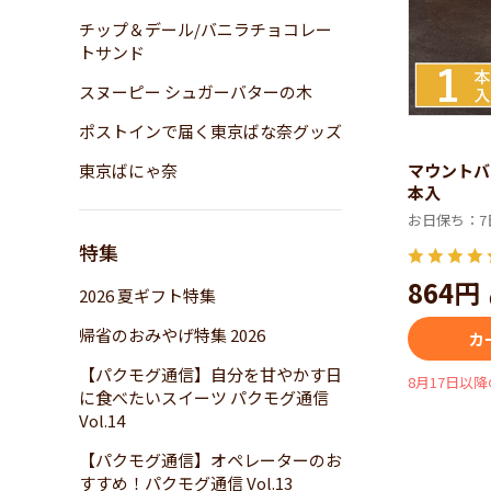
チップ＆デール/バニラチョコレー
トサンド
スヌーピー シュガーバターの木
ポストインで届く東京ばな奈グッズ
東京ばにゃ奈
マウントバ
本入
お日保ち：7
特集
864円
2026 夏ギフト特集
帰省のおみやげ特集 2026
カ
【パクモグ通信】自分を甘やかす日
8月17日以
に食べたいスイーツ パクモグ通信
Vol.14
【パクモグ通信】オペレーターのお
すすめ！パクモグ通信 Vol.13