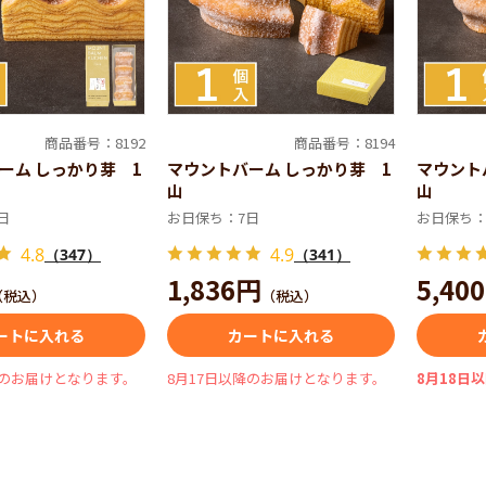
商品番号：8192
商品番号：8194
ーム しっかり芽 1
マウントバーム しっかり芽 1
マウント
山
山
日
お日保ち：7日
お日保ち：
4.8
4.9
（347）
（341）
1,836円
5,40
（税込）
（税込）
ートに入れる
カートに入れる
降のお届けとなります。
8月17日以降のお届けとなります。
8月18日