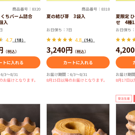
商品番号：8320
商品番号：8318
とくちバーム詰合
夏の結び芽 3袋入
夏限定 
0個入
せ 4種1
日
お日保ち：7日
お日保ち：
4.7
4.8
（18）
（14）
円
3,240円
4,20
（税込）
（税込）
ートに入れる
カートに入れる
/3～8/31
お届け期間：6/3～8/31
お届け期間：
降のお届けとなります。
8月15日以降のお届けとなります。
8月17日