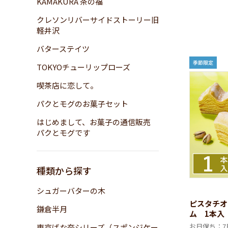
KAMAKURA 茶の福
クレソンリバーサイドストーリー旧
軽井沢
バターステイツ
TOKYOチューリップローズ
喫茶店に恋して。
パクとモグのお菓子セット
はじめまして、お菓子の通信販売
パクとモグです
種類から探す
シュガーバターの木
ピスタチオ
鎌倉半月
ム 1本入
お日保ち：7
東京ばな奈シリーズ（スポンジケー