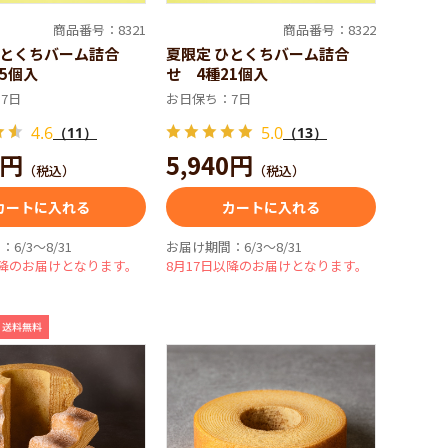
商品番号：8321
商品番号：8322
ひとくちバーム詰合
夏限定 ひとくちバーム詰合
5個入
せ 4種21個入
7日
お日保ち：7日
4.6
5.0
（11）
（13）
0円
5,940円
（税込）
（税込）
カートに入れる
カートに入れる
6/3～8/31
お届け期間：6/3～8/31
以降のお届けとなります。
8月17日以降のお届けとなります。