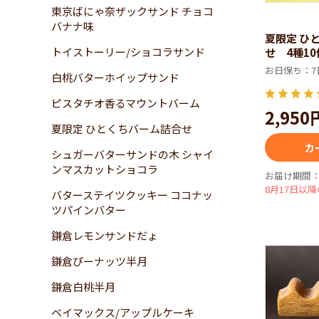
東京ばにゃ奈ザックサンド チョコ
バナナ味
夏限定 ひ
トイストーリー/ショコラサンド
せ 4種1
お日保ち：7
白桃バターホイップサンド
ピスタチオ香るマウントバーム
2,950
夏限定 ひとくちバーム詰合せ
カ
シュガーバターサンドの木 シャイ
ンマスカットショコラ
お届け期間：6
8月17日以
バターステイツクッキー ココナッ
ツパインバター
鎌倉レモンサンドだょ
鎌倉ぴーナッツ半月
鎌倉白桃半月
ベイマックス/アップルケーキ