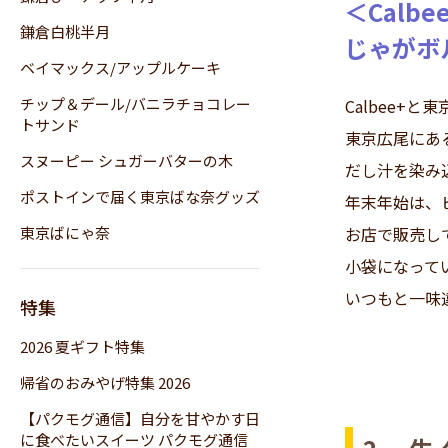
＜Calb
鎌倉白桃半月
じゃがボ
ベイマックス/アップルケーキ
チップ＆デール/バニラチョコレー
Calbee+
トサンド
東京広尾にあ
スヌーピー シュガーバターの木
だし汁を染み
ポストインで届く東京ばな奈グッズ
年末年始は、
東京ばにゃ奈
お店で販売し
小袋になって
いつもと一味
特集
2026 夏ギフト特集
帰省のおみやげ特集 2026
【パクモグ通信】自分を甘やかす日
に食べたいスイーツ パクモグ通信