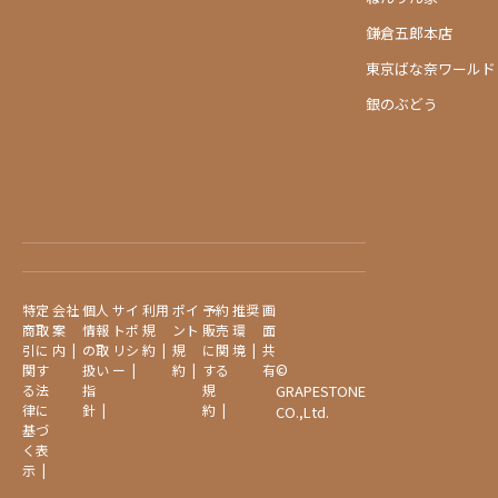
鎌倉五郎本店
東京ばな奈ワールド
銀のぶどう
特定
会社
個人
サイ
利用
ポイ
予約
推奨
画
商取
案
情報
トポ
規
ント
販売
環
面
引に
内
の取
リシ
約
規
に関
境
共
©
関す
扱い
ー
約
する
有
GRAPESTONE
る法
指
規
律に
針
約
CO.,Ltd.
基づ
く表
示