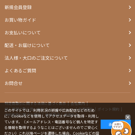
新規会員登録
お買い物ガイド
お支払いについて
配送・お届けについて
法人様・大口のご注文について
よくあるご質問
お問合せ
特定商取引に関する法律に基づく表示
会社案内
個人情報の取り扱い指針
サイトポリシー
利用規約
ポイント規約
このサイトでは、利用状況の把握や広告配信などのため
予約販売に関する規約
推奨環境
画面共有
に、Cookieなどを使用してアクセスデータを取得・利用し
ています。（メールアドレス・電話番号など個人を特定す
承諾する
る情報を取得するようなことはございませんのでご安心く
ださい）これ以降ページを遷移した場合、Cookieなどの設