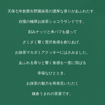
天保七年創業矢野園抹茶の濃厚な香りがあふれだす、
自慢の極厚お抹茶ショコラサンドです。
刻みナッツと米パフを盛って
ざくざく響く贅沢食感を創りあげ、
お抹茶マカダミアクッキーにはさみました。
あふれる香りと響く食感を一度に頬ばる
幸福なひととき。
お抹茶の魅力を再発見いただく
鎌倉うまれの茶菓です。