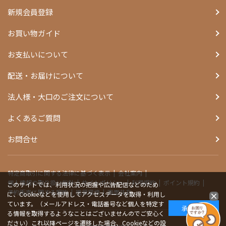
新規会員登録
お買い物ガイド
お支払いについて
配送・お届けについて
法人様・大口のご注文について
よくあるご質問
お問合せ
特定商取引に関する法律に基づく表示
会社案内
個人情報の取り扱い指針
サイトポリシー
利用規約
ポイント規約
このサイトでは、利用状況の把握や広告配信などのため
予約販売に関する規約
推奨環境
画面共有
に、Cookieなどを使用してアクセスデータを取得・利用し
ています。（メールアドレス・電話番号など個人を特定す
承諾する
る情報を取得するようなことはございませんのでご安心く
ださい）これ以降ページを遷移した場合、Cookieなどの設