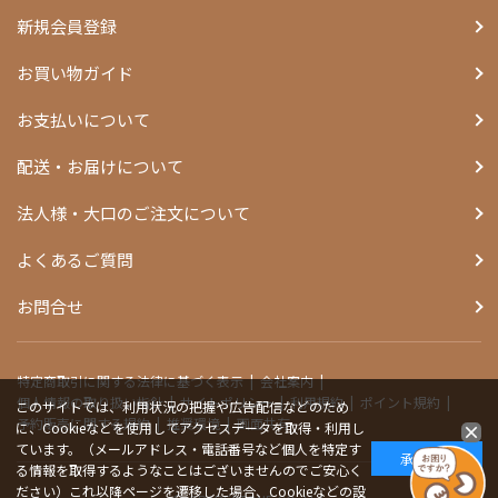
新規会員登録
お買い物ガイド
お支払いについて
配送・お届けについて
法人様・大口のご注文について
よくあるご質問
お問合せ
特定商取引に関する法律に基づく表示
会社案内
個人情報の取り扱い指針
サイトポリシー
利用規約
ポイント規約
このサイトでは、利用状況の把握や広告配信などのため
予約販売に関する規約
推奨環境
画面共有
に、Cookieなどを使用してアクセスデータを取得・利用し
ています。（メールアドレス・電話番号など個人を特定す
承諾する
る情報を取得するようなことはございませんのでご安心く
ださい）これ以降ページを遷移した場合、Cookieなどの設