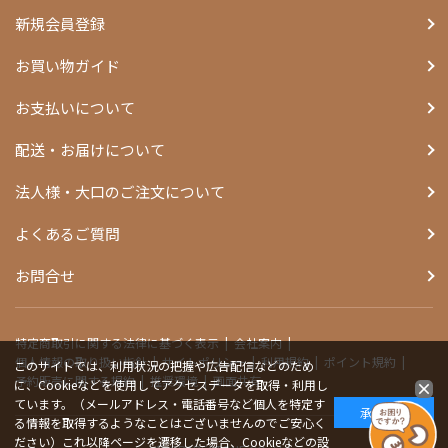
新規会員登録
お買い物ガイド
お支払いについて
配送・お届けについて
法人様・大口のご注文について
よくあるご質問
お問合せ
特定商取引に関する法律に基づく表示
会社案内
個人情報の取り扱い指針
サイトポリシー
利用規約
ポイント規約
このサイトでは、利用状況の把握や広告配信などのため
予約販売に関する規約
推奨環境
画面共有
に、Cookieなどを使用してアクセスデータを取得・利用し
ています。（メールアドレス・電話番号など個人を特定す
承諾する
る情報を取得するようなことはございませんのでご安心く
ださい）これ以降ページを遷移した場合、Cookieなどの設