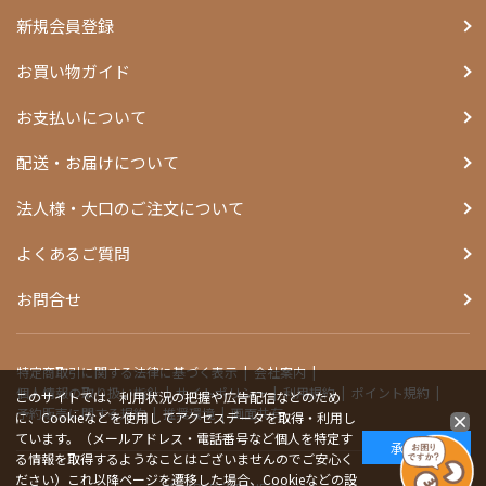
新規会員登録
お買い物ガイド
お支払いについて
配送・お届けについて
法人様・大口のご注文について
よくあるご質問
お問合せ
特定商取引に関する法律に基づく表示
会社案内
個人情報の取り扱い指針
サイトポリシー
利用規約
ポイント規約
このサイトでは、利用状況の把握や広告配信などのため
予約販売に関する規約
推奨環境
画面共有
に、Cookieなどを使用してアクセスデータを取得・利用し
ています。（メールアドレス・電話番号など個人を特定す
承諾する
る情報を取得するようなことはございませんのでご安心く
ださい）これ以降ページを遷移した場合、Cookieなどの設