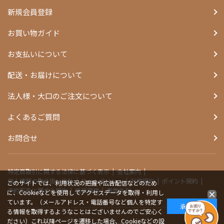
新規会員登録
お買い物ガイド
お支払いについて
配送・お届けについて
法人様・大口のご注文について
よくあるご質問
お問合せ
特定商取引に関する法律に基づく表示
会社案内
個人情報の取り扱い指針
サイトポリシー
利用規約
ポイント規約
このサイトでは、利用状況の把握や広告配信などのため
予約販売に関する規約
推奨環境
画面共有
に、Cookieなどを使用してアクセスデータを取得・利用し
ています。（メールアドレス・電話番号など個人を特定す
承諾する
る情報を取得するようなことはございませんのでご安心く
ださい）これ以降ページを遷移した場合、Cookieなどの設