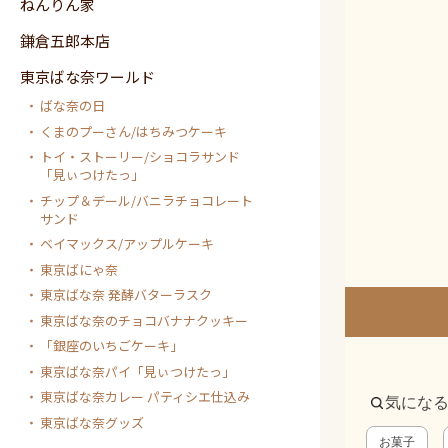
ねんりん家
鎌倉五郎本店
東京ばな奈ワールド
ばな奈の日
くまのプーさん/はちみつケーキ
トイ・ストーリー/ショコラサンド
「見ぃつけたっ」
チップ＆デール/バニラチョコレート
サンド
ベイマックス/アップルケーキ
東京ばにゃ奈
東京ばな奈 発酵バターラスク
東京ばな奈のチョコバナナクッキー
「銀座のいちごケーキ」
東京ばな奈パイ「見ぃつけたっ」
東京ばな奈カレー パティシエ仕込み
気にな
東京ばな奈グッズ
お菓子