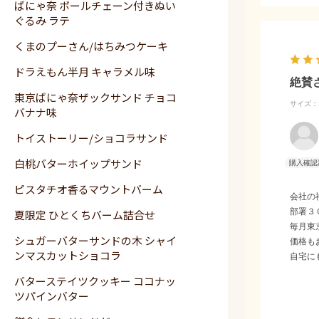
ばにゃ奈 ボールチェーン付きぬい
ぐるみ ラテ
くまのプーさん/はちみつケーキ
ドラえもん半月 キャラメル味
絶賛
東京ばにゃ奈ザックサンド チョコ
サイズ：2
バナナ味
トイストーリー/ショコラサンド
白桃バターホイップサンド
ピスタチオ香るマウントバーム
会社の
部署３
夏限定 ひとくちバーム詰合せ
毎月東
シュガーバターサンドの木 シャイ
価格も
ンマスカットショコラ
自宅に
バターステイツクッキー ココナッ
ツパインバター