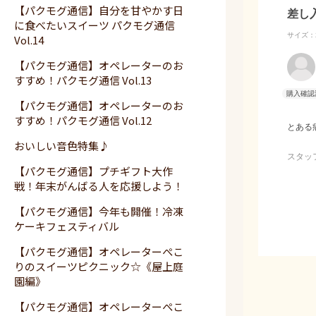
【パクモグ通信】自分を甘やかす日
差し入
に食べたいスイーツ パクモグ通信
サイズ：2
Vol.14
【パクモグ通信】オペレーターのお
すすめ！パクモグ通信 Vol.13
【パクモグ通信】オペレーターのお
すすめ！パクモグ通信 Vol.12
とある
おいしい音色特集♪
スタッ
【パクモグ通信】プチギフト大作
チーフ
戦！年末がんばる人を応援しよう！
自信を
【パクモグ通信】今年も開催！冷凍
ケーキフェスティバル
【パクモグ通信】オペレーターぺこ
りのスイーツピクニック☆《屋上庭
園編》
【パクモグ通信】オペレーターぺこ