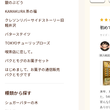
銀のぶどう
KAMAKURA 茶の福
クレソンリバーサイドストーリー旧
軽井沢
初め
バターステイツ
サイズ：2
TOKYOチューリップローズ
喫茶店に恋して。
パクとモグのお菓子セット
はじめまして、お菓子の通信販売
パクとモグです
種類から探す
来年、
た。5
シュガーバターの木
皆んな
ありが