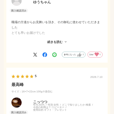
ゆうちゃん
職場の方達からお見舞いを頂き、その御礼に使わせていただきま
した
とても早いお届けでした
何度か個人的にも食べた事もあり、安心して渡すことが出来まし
続きを読む
た
手つ袋も可愛くて好評でした
ありがとうございました
参考になった
0
Like!
0
5
2026.7.10
最高峰
サイズ：16×7×22cm 100g※袋含む
こっつつ
年代:
40代
性別:
女性
どこで知りましたか:
検索
今回の利用は？:
リピーター
使用目的:
ギフト・プレゼント