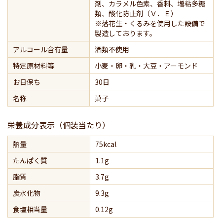
剤、カラメル色素、香料、増粘多糖
類、酸化防止剤（Ｖ．Ｅ）
※落花生・くるみを使用した設備で
製造しております。
アルコール含有量
酒類不使用
特定原材料等
小麦・卵・乳・大豆・アーモンド
お日保ち
30日
名称
菓子
栄養成分表示（個装当たり）
熱量
75kcal
たんぱく質
1.1g
脂質
3.7g
炭水化物
9.3g
食塩相当量
0.12g