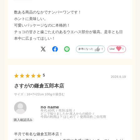
数ある商品のなかでナンバーワンです！
ホントに美味しい。
可愛いパッケージなのに本格的！
チョコの甘さと歯ごたえのあるウエハス部分が最高。是非とも日
本中に広まってほしい！
参考になった
0
Like!
0
5
2026.6.19
さすがの鎌倉五郎本店
サイズ：16×7×22cm 100g※袋含む
no name
年代:
40代
性別:
女性
どこで知りましたか:
友人からの紹介
今回の利用は？:
はじめて
使用目的:
ご自宅用
半月で有名な鎌倉五郎本店！