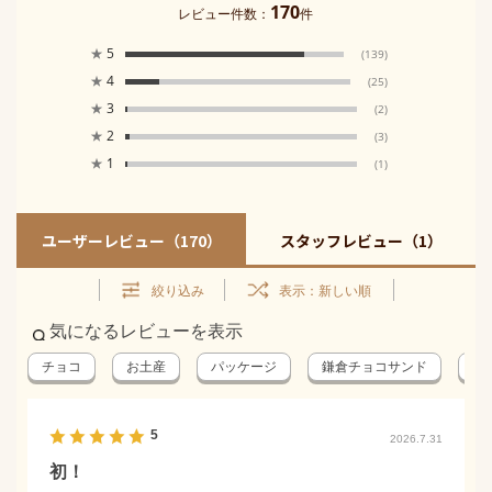
170
レビュー件数：
件
★
5
(139)
★
4
(25)
★
3
(2)
★
2
(3)
★
1
(1)
ユーザーレビュー
（170）
スタッフレビュー
（1）
絞り込み
表示：新しい順
気になるレビューを表示
チョコ
お土産
パッケージ
鎌倉チョコサンド
チ
5
2026.7.31
初！