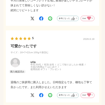
半月の美味しいゴーフレット生地に食感が楽しいチョコレートが
挟まれてて美味しくない訳がない！
絶対にリピートします
参考になった
0
Like!
0
5
2026.6.19
可愛かったです
サイズ：16×7×22cm 100g※袋含む
uta
年代:
50代
性別:
女性
どこで知りましたか:
検索
今回の利用は？:
はじめて
使用目的:
ギフト・プレゼント
退職のご挨拶用に購入しました。日時指定もでき、梱包も丁寧て
良かったです。また利用させえいただきます
参考になった
0
Like!
0