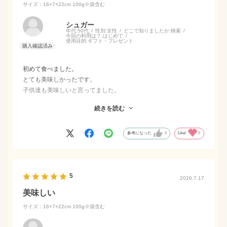
サイズ：16×7×22cm 100g※袋含む
シュガー
年代:
50代
性別:
女性
どこで知りましたか:
検索
今回の利用は？:
はじめて
使用目的:
ギフト・プレゼント
初めて食べました。
とても美味しかったです。
子供達も美味しいと言ってました。
幅広い年齢の方に渡せるお菓子だと思います。
続きを読む
個包装なので、ちょっとしたお土産としても
配りやすいです。
参考になった
0
Like!
0
5
2026.7.17
美味しい
サイズ：16×7×22cm 100g※袋含む