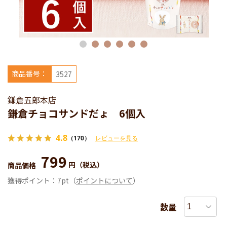
商品番号：
3527
鎌倉五郎本店
鎌倉チョコサンドだょ 6個入
4.8
（170）
レビューを見る
799
円
（税込）
商品価格
獲得ポイント：
7pt
（
ポイントについて
）
数量