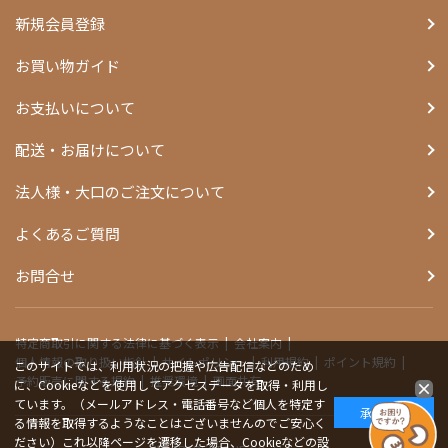
新規会員登録
お買い物ガイド
お支払いについて
配送・お届けについて
法人様・大口のご注文について
よくあるご質問
お問合せ
特定商取引に関する法律に基づく表示
会社案内
個人情報の取り扱い指針
サイトポリシー
利用規約
ポイント規約
このサイトでは、利用状況の把握や広告配信などのため
予約販売に関する規約
推奨環境
画面共有
に、Cookieなどを使用してアクセスデータを取得・利用し
ています。（メールアドレス・電話番号など個人を特定す
承諾する
る情報を取得するようなことはございませんのでご安心く
ださい）これ以降ページを遷移した場合、Cookieなどの設