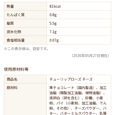
熱量
81kcal
たんぱく質
0.8g
脂質
5.5g
炭水化物
7.1g
食塩相当量
0.07g
※この表示値は、目安です。
（2026年05月27日現在）
使用原材料等
商品名
チューリップローズ チーズ
原材料
準チョコレート（国内製造）、加工
油脂（精製加工油脂、植物油脂）、
液卵白（卵を含む）、砂糖、小麦
粉、パイ（小麦粉、加工油脂、でん
粉、その他）、チーズパウダー、バ
ター、バターミルクパウダー、乳等