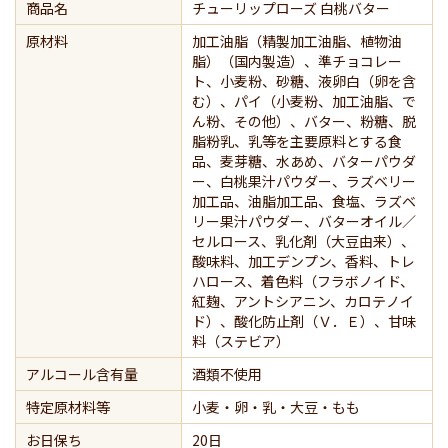
商品名
チューリップローズ 白桃バター
原材料
加工油脂（精製加工油脂、植物油
脂）（国内製造）、準チョコレー
ト、小麦粉、砂糖、液卵白（卵を含
む）、パイ（小麦粉、加工油脂、で
ん粉、その他）、バター、粉糖、脱
脂粉乳、乳等を主要原料とする食
品、麦芽糖、水あめ、バターパウダ
ー、白桃果汁パウダー、ラズベリー
加工品、油脂加工品、食塩、ラズベ
リー果汁パウダー、バターオイル／
セルロース、乳化剤（大豆由来）、
酸味料、加工デンプン、香料、トレ
ハロース、着色料（フラボノイド、
紅麹、アントシアニン、カロテノイ
ド）、酸化防止剤（Ｖ．Ｅ）、甘味
料（ステビア）
アルコール含有量
酒類不使用
特定原材料等
小麦・卵・乳・大豆・もも
お日保ち
20日