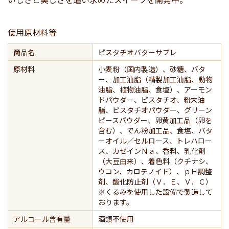
使用原材料等
商品名
ピスタチオバターサブレ
原材料
小麦粉（国内製造）、砂糖、バタ
ー、加工油脂（精製加工油脂、動物
油脂、植物油脂、食塩）、アーモン
ドパウダー、ピスタチオ、粉末油
脂、ピスタチオパウダー、グリーン
ピースパウダー、卵黄加工品（卵を
含む）、でん粉加工品、食塩、バタ
ーオイル／セルロース、トレハロー
ス、カゼインＮａ、香料、乳化剤
（大豆由来）、着色料（クチナシ、
ウコン、カロテノイド）、ｐＨ調整
剤、酸化防止剤（Ｖ．Ｅ、Ｖ．Ｃ）
※くるみを使用した設備で製造して
おります。
アルコール含有量
酒類不使用