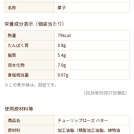
名称
菓子
栄養成分表示（個装当たり）
熱量
79kcal
たんぱく質
0.8g
脂質
5.4g
炭水化物
7.0g
食塩相当量
0.07g
※この表示値は、目安です。
（2026年05月27日現在）
使用原材料等
商品名
チューリップローズ バター
原材料
加工油脂（精製加工油脂、植物油