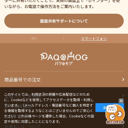
ターに共有いただくことで、実際の画面上で「ポインター」を使
いながら、お電話で操作方法をご案内いたします。
画面共有サポートについて
PC
スマートフォン
商品番号での注文
このサイトでは、利用状況の把握や広告配信などのため
会員サービス特典
に、Cookieなどを使用してアクセスデータを取得・利用し
ています。（メールアドレス・電話番号など個人を特定す
新規会員登録
承諾する
る情報を取得するようなことはございませんのでご安心く
お買い物ガイド
ださい）これ以降ページを遷移した場合、Cookieなどの設
定や使用に同意したことになります。
お支払いについて