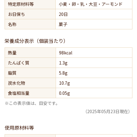
特定原材料等
小麦・卵・乳・大豆・アーモンド
お日保ち
20日
名称
菓子
栄養成分表示（個装当たり）
熱量
98kcal
たんぱく質
1.3g
脂質
5.8g
炭水化物
10.7g
食塩相当量
0.05g
※この表示値は、目安です。
（2025年05月23日現在）
使用原材料等