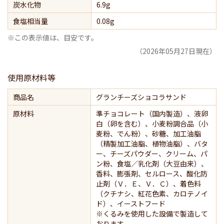
炭水化物
6.9g
食塩相当量
0.08g
※この表示値は、目安です。
（2026年05月27日現在）
使用原材料等
商品名
グランチーズショコラサンド
原材料
準チョコレート（国内製造）、液卵
白（卵を含む）、小麦粉調合品（小
麦粉、でん粉）、砂糖、加工油脂
（精製加工油脂、植物油脂）、バタ
ー、チーズパウダー、クリーム、パ
ン粉、食塩／乳化剤（大豆由来）、
香料、膨張剤、セルロース、酸化防
止剤（Ｖ．Ｅ、Ｖ．Ｃ）、着色料
（クチナシ、紅花色素、カロテノイ
ド）、イーストフード
※くるみを使用した設備で製造して
おります。