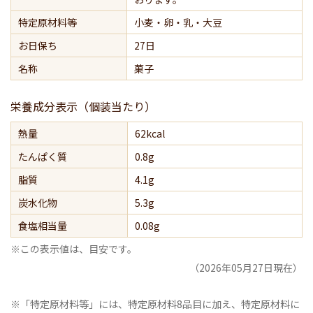
特定原材料等
小麦・卵・乳・大豆
お日保ち
27日
名称
菓子
栄養成分表示（個装当たり）
熱量
62kcal
たんぱく質
0.8g
脂質
4.1g
炭水化物
5.3g
食塩相当量
0.08g
※この表示値は、目安です。
（2026年05月27日現在）
※「特定原材料等」には、特定原材料8品目に加え、特定原材料に