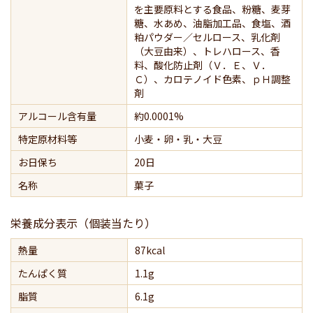
を主要原料とする食品、粉糖、麦芽
糖、水あめ、油脂加工品、食塩、酒
粕パウダー／セルロース、乳化剤
（大豆由来）、トレハロース、香
料、酸化防止剤（Ｖ．Ｅ、Ｖ．
Ｃ）、カロテノイド色素、ｐＨ調整
剤
アルコール含有量
約0.0001%
特定原材料等
小麦・卵・乳・大豆
お日保ち
20日
名称
菓子
栄養成分表示（個装当たり）
熱量
87kcal
たんぱく質
1.1g
脂質
6.1g