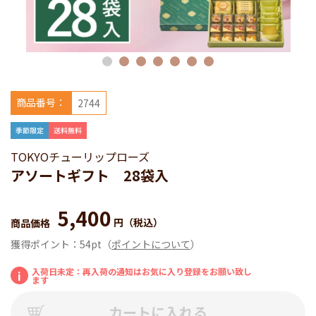
商品番号：
2744
TOKYOチューリップローズ
アソートギフト 28袋入
5,400
円
（税込）
商品価格
獲得ポイント：
54pt
（
ポイントについて
）
入荷日未定：再入荷の通知はお気に入り登録をお願い致し
i
ます
カートに入れる