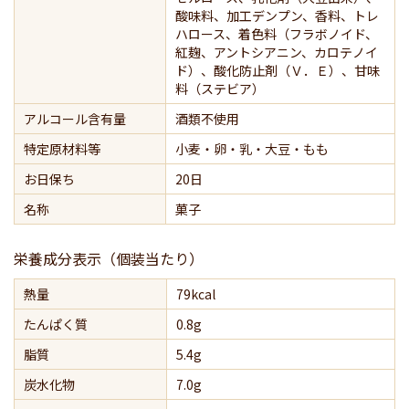
酸味料、加工デンプン、香料、トレ
ハロース、着色料（フラボノイド、
紅麹、アントシアニン、カロテノイ
ド）、酸化防止剤（Ｖ．Ｅ）、甘味
料（ステビア）
アルコール含有量
酒類不使用
特定原材料等
小麦・卵・乳・大豆・もも
お日保ち
20日
名称
菓子
栄養成分表示（個装当たり）
熱量
79kcal
たんぱく質
0.8g
脂質
5.4g
炭水化物
7.0g