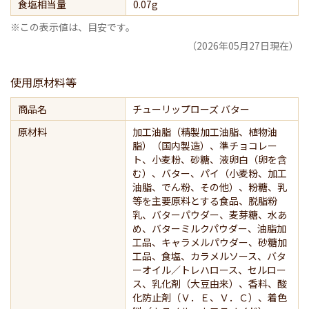
食塩相当量
0.07g
※この表示値は、目安です。
（2026年05月27日現在）
使用原材料等
商品名
チューリップローズ バター
原材料
加工油脂（精製加工油脂、植物油
脂）（国内製造）、準チョコレー
ト、小麦粉、砂糖、液卵白（卵を含
む）、バター、パイ（小麦粉、加工
油脂、でん粉、その他）、粉糖、乳
等を主要原料とする食品、脱脂粉
乳、バターパウダー、麦芽糖、水あ
め、バターミルクパウダー、油脂加
工品、キャラメルパウダー、砂糖加
工品、食塩、カラメルソース、バタ
ーオイル／トレハロース、セルロー
ス、乳化剤（大豆由来）、香料、酸
化防止剤（Ｖ．Ｅ、Ｖ．Ｃ）、着色