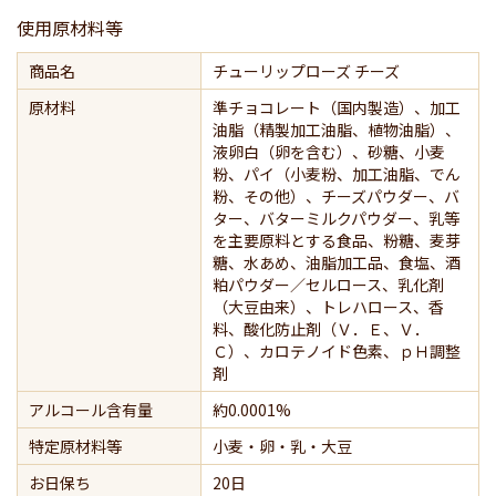
使用原材料等
商品名
チューリップローズ チーズ
原材料
準チョコレート（国内製造）、加工
油脂（精製加工油脂、植物油脂）、
液卵白（卵を含む）、砂糖、小麦
粉、パイ（小麦粉、加工油脂、でん
粉、その他）、チーズパウダー、バ
ター、バターミルクパウダー、乳等
を主要原料とする食品、粉糖、麦芽
糖、水あめ、油脂加工品、食塩、酒
粕パウダー／セルロース、乳化剤
（大豆由来）、トレハロース、香
料、酸化防止剤（Ｖ．Ｅ、Ｖ．
Ｃ）、カロテノイド色素、ｐＨ調整
剤
アルコール含有量
約0.0001%
特定原材料等
小麦・卵・乳・大豆
お日保ち
20日