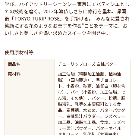
学び、ハイアットリージェンシー東京にてパティシエとし
ての技術を磨く。2013年渡仏しさらに修行を重ね、帰国
後「TOKYO TURIP ROSE」を手掛ける。"みんなに愛され
笑顔にする花のようなお菓子を作る"ことをテーマに、お
いしさと美しさを追い求めたスイーツを開発中。
使用原材料等
商品名
チューリップローズ 白桃バター
原材料
加工油脂（精製加工油脂、植物油
脂）（国内製造）、準チョコレー
ト、小麦粉、砂糖、液卵白（卵を含
む）、パイ（小麦粉、加工油脂、で
ん粉、その他）、バター、粉糖、脱
脂粉乳、乳等を主要原料とする食
品、麦芽糖、水あめ、バターパウダ
ー、白桃果汁パウダー、ラズベリー
加工品、油脂加工品、食塩、ラズベ
リー果汁パウダー、バターオイル／
セルロース、乳化剤（大豆由来）、