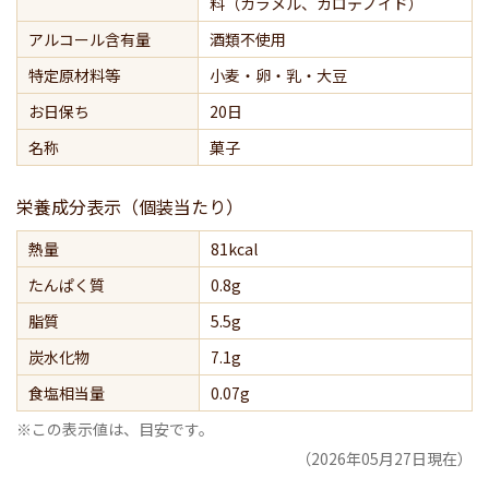
料（カラメル、カロテノイド）
アルコール含有量
酒類不使用
特定原材料等
小麦・卵・乳・大豆
お日保ち
20日
名称
菓子
栄養成分表示（個装当たり）
熱量
81kcal
たんぱく質
0.8g
脂質
5.5g
炭水化物
7.1g
食塩相当量
0.07g
※この表示値は、目安です。
（2026年05月27日現在）