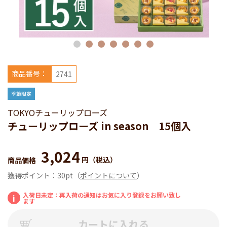
商品番号：
2741
TOKYOチューリップローズ
チューリップローズ in season 15個入
3,024
円
（税込）
商品価格
獲得ポイント：
30pt
（
ポイントについて
）
入荷日未定：再入荷の通知はお気に入り登録をお願い致し
i
ます
カートに入れる