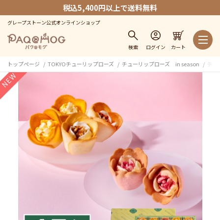
税込5,400円以上で送料無料
グレープストーン公式オンラインショップ
検索
ログイン
カート
トップページ
TOKYOチューリップローズ
チューリップローズ in season
チュー
NEW