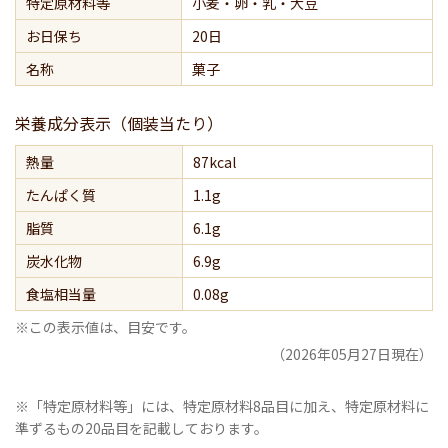
特定原材料等
小麦・卵・乳・大豆
お日保ち
20日
名称
菓子
栄養成分表示（個装当たり）
熱量
87kcal
たんぱく質
1.1g
脂質
6.1g
炭水化物
6.9g
食塩相当量
0.08g
※この表示値は、目安です。
（2026年05月27日現在）
※「特定原材料等」には、特定原材料8品目に加え、特定原材料に
準ずるもの20品目を記載しております。