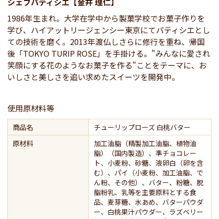
シェフパティシエ【金井 理仁】
1986年生まれ。大学在学中から製菓学校でお菓子作りを
学び、ハイアットリージェンシー東京にてパティシエとし
ての技術を磨く。2013年渡仏しさらに修行を重ね、帰国
後「TOKYO TURIP ROSE」を手掛ける。"みんなに愛され
笑顔にする花のようなお菓子を作る"ことをテーマに、お
いしさと美しさを追い求めたスイーツを開発中。
使用原材料等
商品名
チューリップローズ 白桃バター
原材料
加工油脂（精製加工油脂、植物油
脂）（国内製造）、準チョコレー
ト、小麦粉、砂糖、液卵白（卵を含
む）、パイ（小麦粉、加工油脂、で
ん粉、その他）、バター、粉糖、脱
脂粉乳、乳等を主要原料とする食
品、麦芽糖、水あめ、バターパウダ
ー、白桃果汁パウダー、ラズベリー