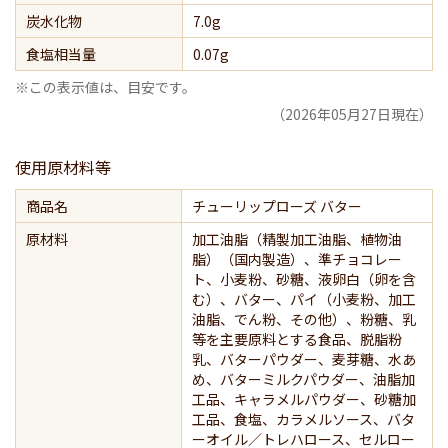
炭水化物
7.0g
食塩相当量
0.07g
※この表示値は、目安です。
（2026年05月27日現在）
使用原材料等
商品名
チューリップローズ バター
原材料
加工油脂（精製加工油脂、植物油
脂）（国内製造）、準チョコレー
ト、小麦粉、砂糖、液卵白（卵を含
む）、バター、パイ（小麦粉、加工
油脂、でん粉、その他）、粉糖、乳
等を主要原料とする食品、脱脂粉
乳、バターパウダー、麦芽糖、水あ
め、バターミルクパウダー、油脂加
工品、キャラメルパウダー、砂糖加
工品、食塩、カラメルソース、バタ
ーオイル／トレハロース、セルロー