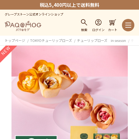
税込5,400円以上で送料無料
グレープストーン公式オンラインショップ
検索
ログイン
カート
トップページ
TOKYOチューリップローズ
チューリップローズ in season
チュー
NEW