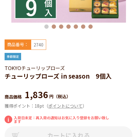
商品番号：
2740
TOKYOチューリップローズ
チューリップローズ in season 9個入
1,836
円
（税込）
商品価格
獲得ポイント：
18pt
（
ポイントについて
）
入荷日未定：再入荷の通知はお気に入り登録をお願い致し
i
ます
カートに入れる