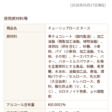
（2026年05月27日現在）
使用原材料等
商品名
チューリップローズ チーズ
原材料
準チョコレート（国内製造）、加工
油脂（精製加工油脂、植物油脂）、
液卵白（卵を含む）、砂糖、小麦
粉、パイ（小麦粉、加工油脂、でん
粉、その他）、チーズパウダー、バ
ター、バターミルクパウダー、乳等
を主要原料とする食品、粉糖、麦芽
糖、水あめ、油脂加工品、食塩、酒
粕パウダー／セルロース、乳化剤
（大豆由来）、トレハロース、香
料、酸化防止剤（Ｖ．Ｅ、Ｖ．
Ｃ）、カロテノイド色素、ｐＨ調整
剤
アルコール含有量
約0.0001%