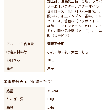
加工品、油脂加工品、食塩、ラズベ
リー果汁パウダー、バターオイル／
セルロース、乳化剤（大豆由来）、
酸味料、加工デンプン、香料、トレ
ハロース、着色料（フラボノイド、
紅麹、アントシアニン、カロテノイ
ド）、酸化防止剤（Ｖ．Ｅ）、甘味
料（ステビア）
アルコール含有量
酒類不使用
特定原材料等
小麦・卵・乳・大豆・もも
お日保ち
20日
名称
菓子
栄養成分表示（個装当たり）
熱量
79kcal
たんぱく質
0.8g
脂質
5.4g