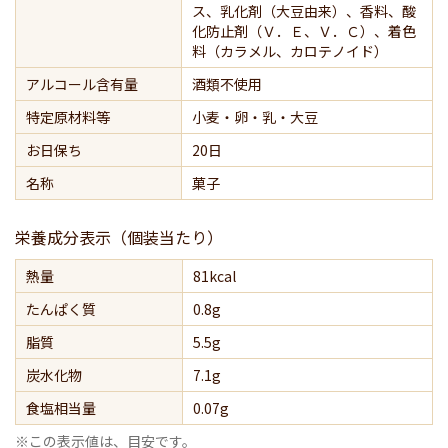
ス、乳化剤（大豆由来）、香料、酸
化防止剤（Ｖ．Ｅ、Ｖ．Ｃ）、着色
料（カラメル、カロテノイド）
アルコール含有量
酒類不使用
特定原材料等
小麦・卵・乳・大豆
お日保ち
20日
名称
菓子
栄養成分表示（個装当たり）
熱量
81kcal
たんぱく質
0.8g
脂質
5.5g
炭水化物
7.1g
食塩相当量
0.07g
※この表示値は、目安です。