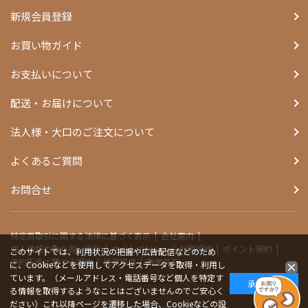
新規会員登録
お買い物ガイド
お支払いについて
配送・お届けについて
法人様・大口のご注文について
よくあるご質問
お問合せ
特定商取引に関する法律に基づく表示
会社案内
個人情報の取り扱い指針
サイトポリシー
利用規約
ポイント規約
このサイトでは、利用状況の把握や広告配信などのため
予約販売に関する規約
推奨環境
画面共有
に、Cookieなどを使用してアクセスデータを取得・利用し
ています。（メールアドレス・電話番号など個人を特定す
承諾する
る情報を取得するようなことはございませんのでご安心く
ださい）これ以降ページを遷移した場合、Cookieなどの設