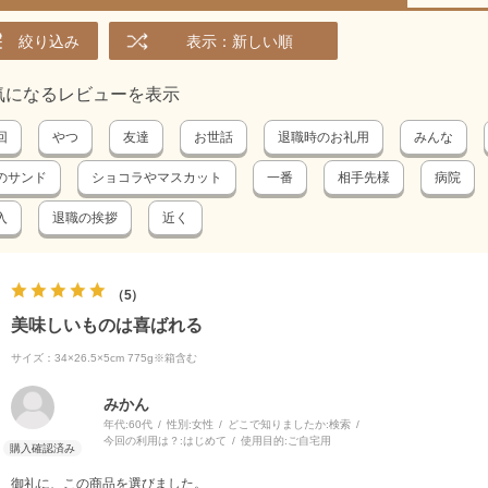
絞り込み
表示：新しい順
気になるレビューを表示
回
やつ
友達
お世話
退職時のお礼用
みんな
のサンド
ショコラやマスカット
一番
相手先様
病院
入
退職の挨拶
近く
5
美味しいものは喜ばれる
サイズ：34×26.5×5cm 775g※箱含む
みかん
年代:
60代
性別:
女性
どこで知りましたか:
検索
今回の利用は？:
はじめて
使用目的:
ご自宅用
御礼に、この商品を選びました。