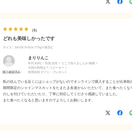
5
どれも美味しかったです
サイズ：34×26.5×5cm 775g※箱含む
まりりんこ
年代:
40代
性別:
女性
どこで知りましたか:
検索
今回の利用は？:
リピーター
使用目的:
ギフト・プレゼント
私の住んでいる近くにはショップがないのでオンラインで購入することが出来助
期間限定のシャインマスカットをたまたま友達からいただいて、また食べたくな
のしを付けていただいたり、丁寧に対応してくださり感謝していました。
また食べたくなると思いますのでよろしくお願いします。