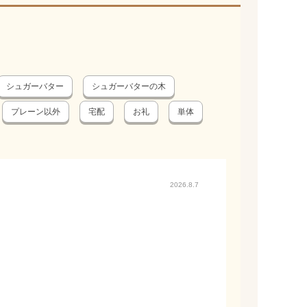
シュガーバター
シュガーバターの木
プレーン以外
宅配
お礼
単体
2026.8.7