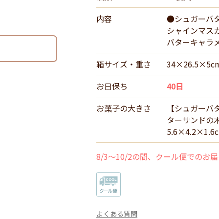
内容
●シュガーバタ
シャインマスカ
バターキャラメ
箱サイズ・重さ
34×26.5×5
お日保ち
40日
お菓子の大きさ
【シュガーバタ
ターサンドの
5.6×4.2×1
8/3～10/2の間、クール便でのお
よくある質問