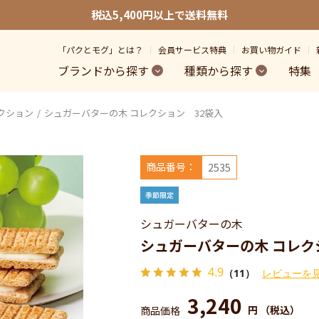
税込5,400円以上で送料無料
「パクとモグ」とは？
会員サービス特典
お買い物ガイド
ブランドから探す
種類から探す
特集
クション
シュガーバターの木 コレクション 32袋入
商品番号：
2535
シュガーバターの木
シュガーバターの木 コレク
4.9
（11）
レビューを
3,240
円
（税込）
商品価格