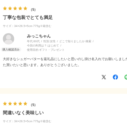
5
丁寧な包装でとても満足
サイズ：34×26.5×5cm 775g※箱含む
みっこちゃん
年代:
60代
性別:
女性
どこで知りましたか:
検索
今回の利用は？:
はじめて
使用目的:
ギフト・プレゼント
大好きなシュガーバターを返礼品にしたいと思いのし掛け名入れでお願いしまし
た買いたいと思います。ありがとうございました。
5
間違いなく美味しい
サイズ：34×26.5×5cm 775g※箱含む