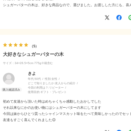
シュガーバターの木は、好きな商品なので、選びました。お渡しした方にも、喜
5
大好きなシュガーバターの木
サイズ：34×26.5×5cm 775g※箱含む
きよ
年代:
50代
性別:
女性
どこで知りましたか:
友人からの紹介
今回の利用は？:
リピーター
使用目的:
ギフト・プレゼント
初めて友達から頂いた時はめちゃくちゃ感動したおかしでした
それ以来なにかのお使い物にはシュガーバターの木にしてます
今回は妹からひとつ貰ったシャインマスカット味をたべて美味しかったのでセッ
友達もすごく喜んでくれました😊