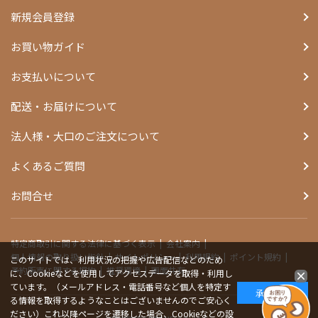
新規会員登録
お買い物ガイド
お支払いについて
配送・お届けについて
法人様・大口のご注文について
よくあるご質問
お問合せ
特定商取引に関する法律に基づく表示
会社案内
個人情報の取り扱い指針
サイトポリシー
利用規約
ポイント規約
このサイトでは、利用状況の把握や広告配信などのため
予約販売に関する規約
推奨環境
画面共有
に、Cookieなどを使用してアクセスデータを取得・利用し
ています。（メールアドレス・電話番号など個人を特定す
承諾する
る情報を取得するようなことはございませんのでご安心く
ださい）これ以降ページを遷移した場合、Cookieなどの設