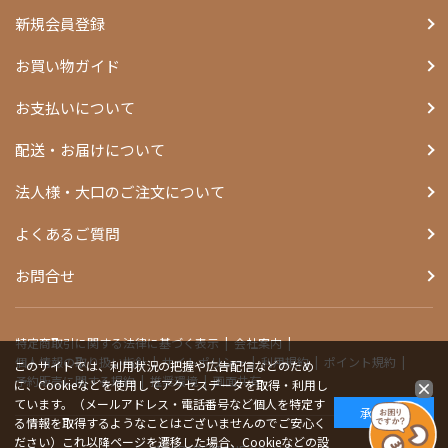
新規会員登録
お買い物ガイド
お支払いについて
配送・お届けについて
法人様・大口のご注文について
よくあるご質問
お問合せ
特定商取引に関する法律に基づく表示
会社案内
個人情報の取り扱い指針
サイトポリシー
利用規約
ポイント規約
このサイトでは、利用状況の把握や広告配信などのため
予約販売に関する規約
推奨環境
画面共有
に、Cookieなどを使用してアクセスデータを取得・利用し
ています。（メールアドレス・電話番号など個人を特定す
承諾する
る情報を取得するようなことはございませんのでご安心く
ださい）これ以降ページを遷移した場合、Cookieなどの設