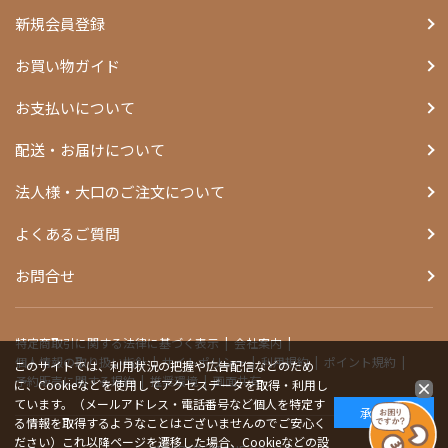
新規会員登録
お買い物ガイド
お支払いについて
配送・お届けについて
法人様・大口のご注文について
よくあるご質問
お問合せ
特定商取引に関する法律に基づく表示
会社案内
個人情報の取り扱い指針
サイトポリシー
利用規約
ポイント規約
このサイトでは、利用状況の把握や広告配信などのため
予約販売に関する規約
推奨環境
画面共有
に、Cookieなどを使用してアクセスデータを取得・利用し
ています。（メールアドレス・電話番号など個人を特定す
承諾する
る情報を取得するようなことはございませんのでご安心く
ださい）これ以降ページを遷移した場合、Cookieなどの設