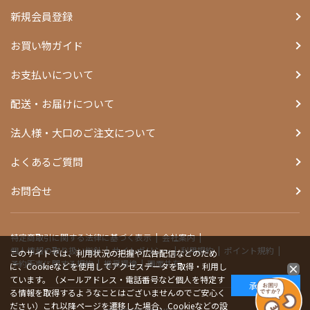
新規会員登録
お買い物ガイド
お支払いについて
配送・お届けについて
法人様・大口のご注文について
よくあるご質問
お問合せ
特定商取引に関する法律に基づく表示
会社案内
個人情報の取り扱い指針
サイトポリシー
利用規約
ポイント規約
このサイトでは、利用状況の把握や広告配信などのため
予約販売に関する規約
推奨環境
画面共有
に、Cookieなどを使用してアクセスデータを取得・利用し
ています。（メールアドレス・電話番号など個人を特定す
承諾する
る情報を取得するようなことはございませんのでご安心く
ださい）これ以降ページを遷移した場合、Cookieなどの設