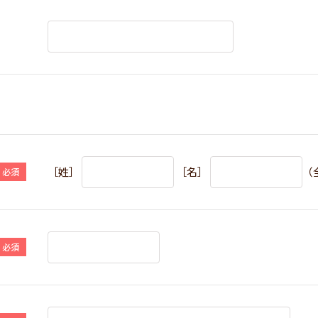
［姓］
［名］
（