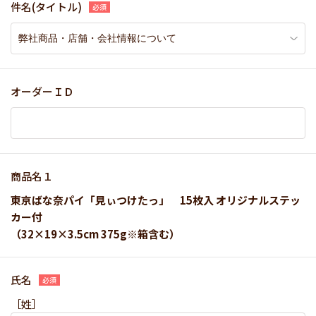
件名(タイトル)
オーダーＩＤ
商品名１
東京ばな奈パイ「見ぃつけたっ」 15枚入 オリジナルステッ
カー付
（32×19×3.5cm 375g※箱含む）
氏名
［姓］