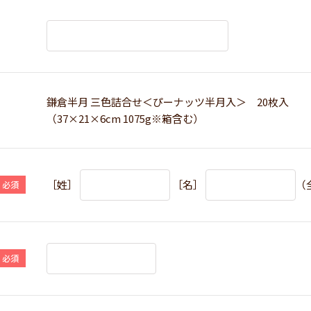
鎌倉半月 三色詰合せ＜ぴーナッツ半月入＞ 20枚入
（37×21×6cm 1075g※箱含む）
［姓］
［名］
（