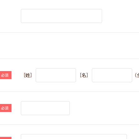
［姓］
［名］
（