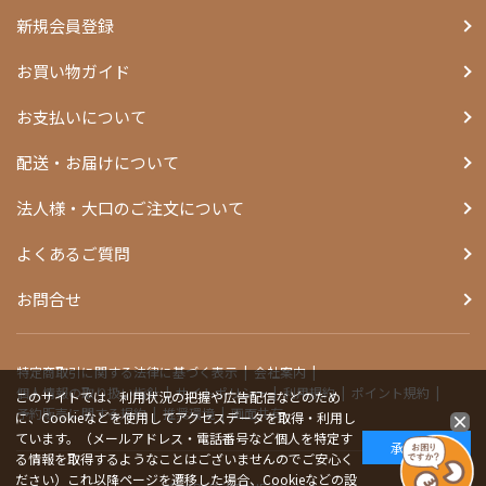
新規会員登録
お買い物ガイド
お支払いについて
配送・お届けについて
法人様・大口のご注文について
よくあるご質問
お問合せ
特定商取引に関する法律に基づく表示
会社案内
個人情報の取り扱い指針
サイトポリシー
利用規約
ポイント規約
このサイトでは、利用状況の把握や広告配信などのため
予約販売に関する規約
推奨環境
画面共有
に、Cookieなどを使用してアクセスデータを取得・利用し
ています。（メールアドレス・電話番号など個人を特定す
承諾する
る情報を取得するようなことはございませんのでご安心く
ださい）これ以降ページを遷移した場合、Cookieなどの設