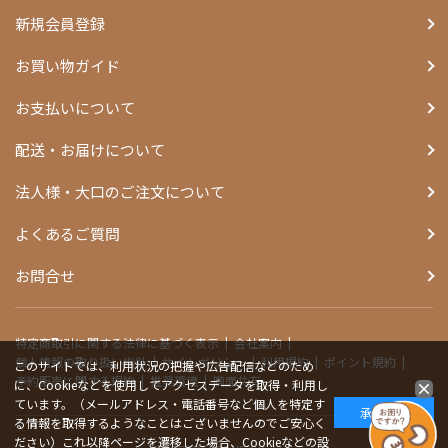
新規会員登録
お買い物ガイド
お支払いについて
配送・お届けについて
法人様・大口のご注文について
よくあるご質問
お問合せ
特定商取引に関する法律に基づく表示
会社案内
個人情報の取り扱い指針
サイトポリシー
利用規約
ポイント規約
このサイトでは、利用状況の把握や広告配信などのため
予約販売に関する規約
推奨環境
画面共有
に、Cookieなどを使用してアクセスデータを取得・利用し
ています。（メールアドレス・電話番号など個人を特定す
承諾する
る情報を取得するようなことはございませんのでご安心く
ださい）これ以降ページを遷移した場合、Cookieなどの設