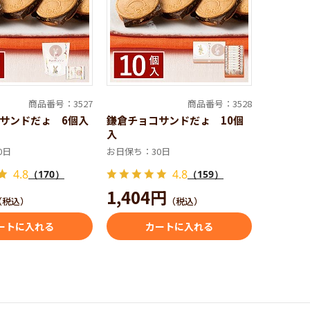
商品番号：3527
商品番号：3528
サンドだょ 6個入
鎌倉チョコサンドだょ 10個
入
0日
お日保ち：30日
4.8
4.8
（170）
（159）
1,404円
（税込）
（税込）
ートに入れる
カートに入れる