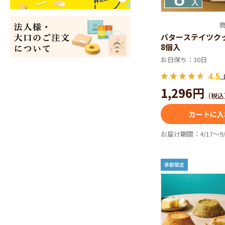
法」で香ばし
商
バターステイツク
8個入
お日保ち：30日
4.5
1,296円
（税込
カートに入
お届け期間：4/17～9/