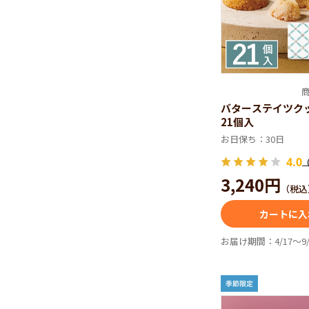
バターサブ
空気を抱き込
ろっとほどけ
商
バターステイツク
21個入
お日保ち：30日
4.0
3,240円
（税込
カートに入
お届け期間：4/17～9/