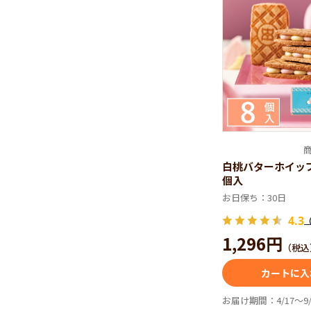
世界初製法
商
焼きたての熱
白桃バターホイッ
がるロングセ
個入
※2004年に
お日保ち：30日
4.3
1,296円
（税込
カートに入
お届け期間：4/17～9/