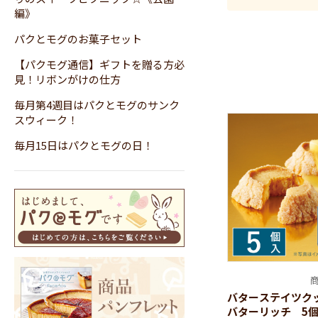
編》
パクとモグのお菓子セット
【パクモグ通信】ギフトを贈る方必
見！リボンがけの仕方
毎月第4週目はパクとモグのサンク
スウィーク！
毎月15日はパクとモグの日！
バターステ
バラエティ豊
っておきの贈
商
バターステイツクッ
バターリッチ 5