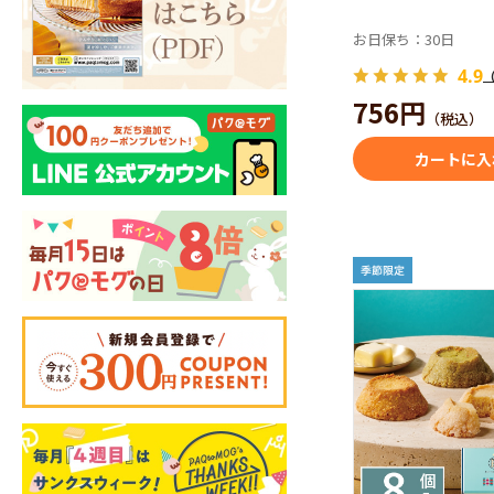
お日保ち：30日
4.9
（
756円
（税込）
カートに入
バターなだ
情熱こめて厳