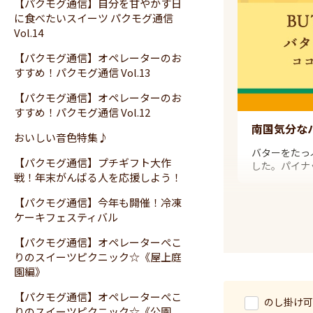
【パクモグ通信】自分を甘やかす日
に食べたいスイーツ パクモグ通信
Vol.14
【パクモグ通信】オペレーターのお
すすめ！パクモグ通信 Vol.13
【パクモグ通信】オペレーターのお
すすめ！パクモグ通信 Vol.12
南国気分な
おいしい音色特集♪
バターをたっ
【パクモグ通信】プチギフト大作
した。パイナ
戦！年末がんばる人を応援しよう！
【パクモグ通信】今年も開催！冷凍
ケーキフェスティバル
【パクモグ通信】オペレーターぺこ
りのスイーツピクニック☆《屋上庭
園編》
【パクモグ通信】オペレーターぺこ
のし掛け可
りのスイーツピクニック☆《公園