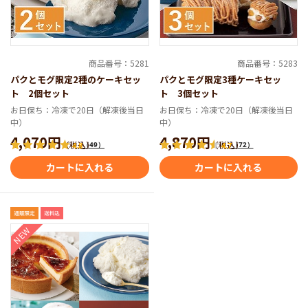
商品番号：5281
商品番号：5283
パクとモグ限定2種のケーキセッ
パクとモグ限定3種ケーキセッ
ト 2個セット
ト 3個セット
お日保ち：冷凍で20日（解凍後当日
お日保ち：冷凍で20日（解凍後当日
中）
中）
4,070円
4,870円
（税込）
（税込）
（49）
（72）
4.8
4.7
カートに入れる
カートに入れる
NEW