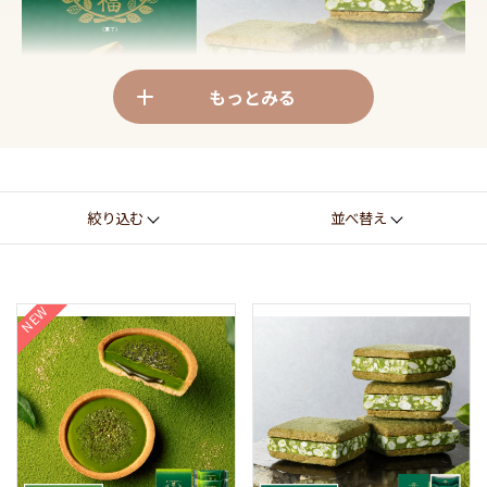
もっとみる
香りと贅沢食感の幸福な出会い、代表作の極厚お抹
茶ショコラサンド
天保七年創業矢野園抹茶の濃厚な香りがあふれだす、自慢
絞り込む
並べ替え
の極厚お抹茶ショコラサンドです。刻みナッツと米パフを
盛ってざくざく響く贅沢食感を創りあげ、お抹茶マカダミ
アクッキーにはさみました。あふれる香りと響く食感を一
度に頬ばる幸福なひととき。お抹茶の魅力を再発見いただ
NEW
く鎌倉うまれの茶菓です。
KAMAKURA 茶の福ブランドサイト