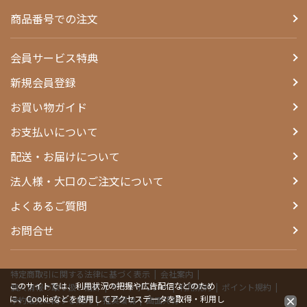
商品番号での注文
会員サービス特典
新規会員登録
お買い物ガイド
お支払いについて
配送・お届けについて
法人様・大口のご注文について
よくあるご質問
お問合せ
特定商取引に関する法律に基づく表示
会社案内
このサイトでは、利用状況の把握や広告配信などのため
個人情報の取り扱い指針
サイトポリシー
利用規約
ポイント規約
に、Cookieなどを使用してアクセスデータを取得・利用し
予約販売に関する規約
推奨環境
画面共有