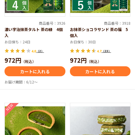
商品番号：3926
商品番号：3918
濃い宇治抹茶タルト 茶の緑 4個
お抹茶ショコラサンド 茶の福 5
入
個入
お日保ち：24日
お日保ち：30日
4.0
（2）
4.7
（23）
972円
972円
（税込）
（税込）
カートに入れる
カートに入れる
お届け期間：6/12～
NEW