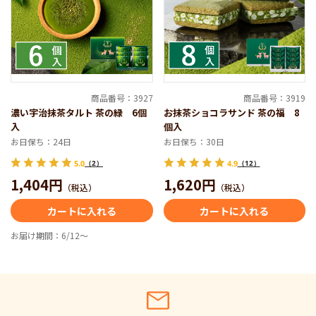
商品番号：3927
商品番号：3919
濃い宇治抹茶タルト 茶の緑 6個
お抹茶ショコラサンド 茶の福 8
入
個入
お日保ち：24日
お日保ち：30日
5.0
（2）
4.9
（12）
1,404円
1,620円
（税込）
（税込）
カートに入れる
カートに入れる
お届け期間：6/12～