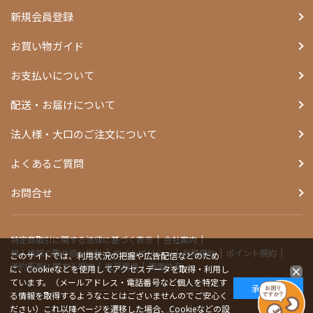
新規会員登録
お買い物ガイド
お支払いについて
配送・お届けについて
法人様・大口のご注文について
よくあるご質問
お問合せ
特定商取引に関する法律に基づく表示
会社案内
個人情報の取り扱い指針
サイトポリシー
利用規約
ポイント規約
このサイトでは、利用状況の把握や広告配信などのため
予約販売に関する規約
推奨環境
画面共有
に、Cookieなどを使用してアクセスデータを取得・利用し
ています。（メールアドレス・電話番号など個人を特定す
承諾する
る情報を取得するようなことはございませんのでご安心く
ださい）これ以降ページを遷移した場合、Cookieなどの設