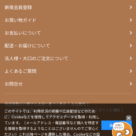
新規会員登録
お買い物ガイド
お支払いについて
配送・お届けについて
法人様・大口のご注文について
よくあるご質問
お問合せ
特定商取引に関する法律に基づく表示
会社案内
個人情報の取り扱い指針
サイトポリシー
利用規約
ポイント規約
このサイトでは、利用状況の把握や広告配信などのため
予約販売に関する規約
推奨環境
画面共有
に、Cookieなどを使用してアクセスデータを取得・利用し
ています。（メールアドレス・電話番号など個人を特定す
承諾する
る情報を取得するようなことはございませんのでご安心く
ださい）これ以降ページを遷移した場合、Cookieなどの設