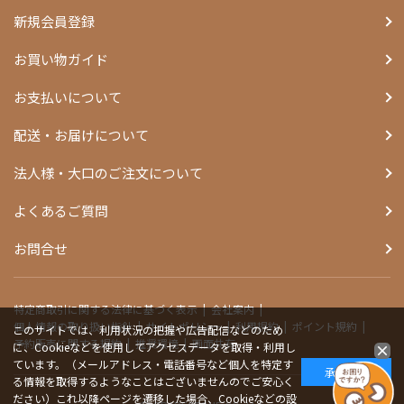
新規会員登録
お買い物ガイド
お支払いについて
配送・お届けについて
法人様・大口のご注文について
よくあるご質問
お問合せ
特定商取引に関する法律に基づく表示
会社案内
個人情報の取り扱い指針
サイトポリシー
利用規約
ポイント規約
このサイトでは、利用状況の把握や広告配信などのため
予約販売に関する規約
推奨環境
画面共有
に、Cookieなどを使用してアクセスデータを取得・利用し
ています。（メールアドレス・電話番号など個人を特定す
承諾する
る情報を取得するようなことはございませんのでご安心く
ださい）これ以降ページを遷移した場合、Cookieなどの設