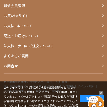
新規会員登録
お買い物ガイド
お支払いについて
配送・お届けについて
法人様・大口のご注文について
よくあるご質問
お問合せ
特定商取引に関する法律に基づく表示
会社案内
個人情報の取り扱い指針
サイトポリシー
利用規約
ポイント規約
このサイトでは、利用状況の把握や広告配信などのため
予約販売に関する規約
推奨環境
画面共有
に、Cookieなどを使用してアクセスデータを取得・利用し
ています。（メールアドレス・電話番号など個人を特定す
承諾する
る情報を取得するようなことはございませんのでご安心く
ださい）これ以降ページを遷移した場合、Cookieなどの設