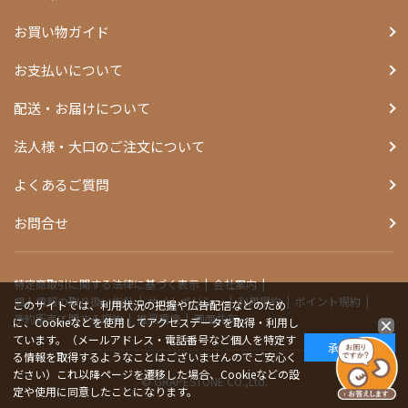
お買い物ガイド
お支払いについて
配送・お届けについて
法人様・大口のご注文について
よくあるご質問
お問合せ
特定商取引に関する法律に基づく表示
会社案内
個人情報の取り扱い指針
サイトポリシー
利用規約
ポイント規約
このサイトでは、利用状況の把握や広告配信などのため
予約販売に関する規約
推奨環境
画面共有
に、Cookieなどを使用してアクセスデータを取得・利用し
ています。（メールアドレス・電話番号など個人を特定す
承諾する
る情報を取得するようなことはございませんのでご安心く
ださい）これ以降ページを遷移した場合、Cookieなどの設
© GRAPESTONE CO.,Ltd.
定や使用に同意したことになります。