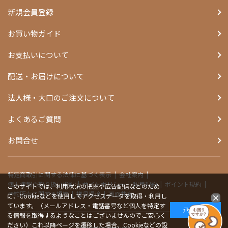
新規会員登録
お買い物ガイド
お支払いについて
配送・お届けについて
法人様・大口のご注文について
よくあるご質問
お問合せ
特定商取引に関する法律に基づく表示
会社案内
個人情報の取り扱い指針
サイトポリシー
利用規約
ポイント規約
このサイトでは、利用状況の把握や広告配信などのため
予約販売に関する規約
推奨環境
画面共有
に、Cookieなどを使用してアクセスデータを取得・利用し
ています。（メールアドレス・電話番号など個人を特定す
承諾する
る情報を取得するようなことはございませんのでご安心く
ださい）これ以降ページを遷移した場合、Cookieなどの設