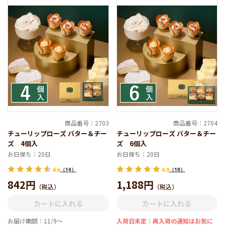
香るバター&チーズがとろけ出す、お花のスイーツ
フランス産発酵バター&チーズの香り溢れるサクサクのラ
商品番号：2703
商品番号：2704
ングドシャクッキーに、とろける生食感ショコラクリーム
チューリップローズ バター＆チー
チューリップローズ バター＆チー
をたっぷり二重に絞りました。香ばしいチューリップの中
ズ 4個入
ズ 6個入
にとろけるローズが咲いた「世界でここだけの花」のお菓
お日保ち：20日
お日保ち：20日
子です。
4.6
（14）
4.9
（19）
842円
1,188円
（税込）
（税込）
カートに入れる
カートに入れる
お届け期間：11/9～
入荷日未定：再入荷の通知はお気に