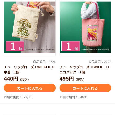
商品番号：2726
商品番号：2722
チューリップローズ＜WICKED ＞
チューリップローズ ＜WICKED＞
「チューリップローズ」のお菓子が楽しめる詰め合
巾着 1個
エコバッグ 1個
わせ
440円
495円
（税込）
（税込）
箱を開けるとまるでお花畑のように華やかなスイーツが広
カートに入れる
カートに入れる
がります。香ばしい「ピスタチオバターサブレ」が食べら
れるのは、この詰合せだけ。大切な方の贈り物にもぴった
お届け期間：～8/31
お届け期間：～8/31
りです。