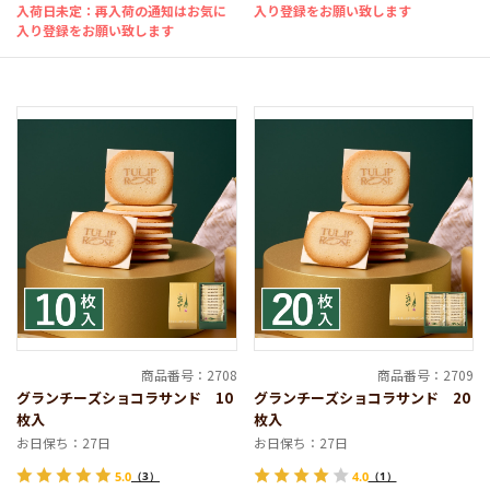
入荷日未定：再入荷の通知はお気に
入り登録をお願い致します
入り登録をお願い致します
溢れだした、チーズショコラ
カマンベールチーズとフランス産発酵バターで香ばしく焼
きあげたラングドシャクッキー。とろけるチェダーチーズ
ショコラを、生地からあふれ出すほど贅沢なグランサイズ
でサンドしました。
TOKYO TURIP ROSE ブランドサイト
商品番号：2708
商品番号：2709
グランチーズショコラサンド 10
グランチーズショコラサンド 20
枚入
枚入
お日保ち：27日
お日保ち：27日
5.0
（3）
4.0
（1）