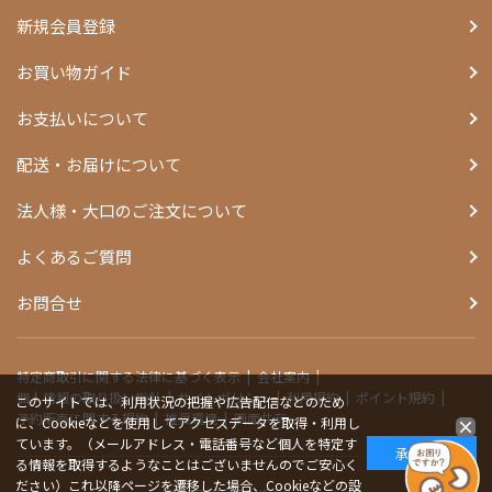
新規会員登録
お買い物ガイド
お支払いについて
配送・お届けについて
法人様・大口のご注文について
よくあるご質問
お問合せ
特定商取引に関する法律に基づく表示
会社案内
個人情報の取り扱い指針
サイトポリシー
利用規約
ポイント規約
このサイトでは、利用状況の把握や広告配信などのため
予約販売に関する規約
推奨環境
画面共有
に、Cookieなどを使用してアクセスデータを取得・利用し
ています。（メールアドレス・電話番号など個人を特定す
承諾する
る情報を取得するようなことはございませんのでご安心く
ださい）これ以降ページを遷移した場合、Cookieなどの設